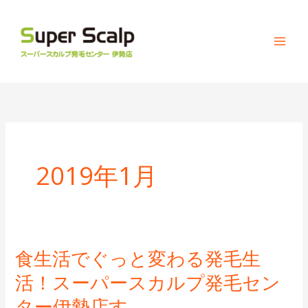
内
容
を
ス
キ
ッ
プ
2019年1月
食生活でぐっと変わる発毛生
食
生
活！スーパースカルプ発毛セン
活
ター伊勢店す