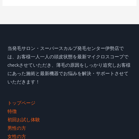
伊
ま
勢
す
市
ス
発
ー
毛
パ
サ
ー
当発毛サロン・スーパースカルプ発毛センター伊勢店で
ロ
ス
は、お客様一人一人の頭皮状態を最新マイクロスコープで
ン！
カ
checkさせていただき、薄毛の原因をしっかり追究しお客様
ル
にあった施術と最新機器でお悩みを解決・サポートさせて
プ
いただきます！
セ
ン
トップページ
タ
特徴
ー
初回お試し体験
伊
男性の方
勢
女性の方