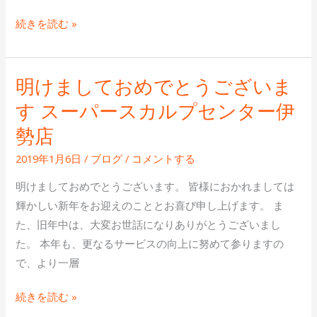
ス
続きを読む »
カ
ル
プ
明けましておめでとうございま
明
発
け
す スーパースカルプセンター伊
毛
ま
勢店
セ
し
ン
て
2019年1月6日
/
ブログ
/
コメントする
タ
お
明けましておめでとうございます。 皆様におかれましては
ー
め
輝かしい新年をお迎えのこととお喜び申し上げます。 ま
伊
で
た、旧年中は、大変お世話になりありがとうございまし
勢
と
た。 本年も、更なるサービスの向上に努めて参りますの
店！
う
で、より一層
AGA
ご
薄
ざ
続きを読む »
毛
い