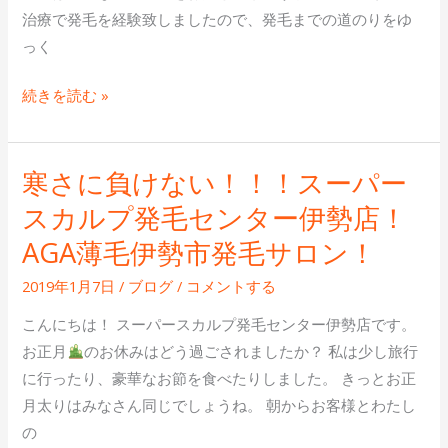
ル
治療で発毛を経験致しましたので、発毛までの道のりをゆ
毛
プ
っく
サ
発
ロ
続きを読む »
毛
ン
セ
と
ン
は
寒さに負けない！！！スーパー
タ
寒
ー
さ
スカルプ発毛センター伊勢店！
伊
に
AGA薄毛伊勢市発毛サロン！
勢
負
店
け
2019年1月7日
/
ブログ
/
コメントする
す
な
こんにちは！ スーパースカルプ発毛センター伊勢店です。
い！！！
お正月
のお休みはどう過ごされましたか？ 私は少し旅行
ス
に行ったり、豪華なお節を食べたりしました。 きっとお正
ー
月太りはみなさん同じでしょうね。 朝からお客様とわたし
パ
の
ー