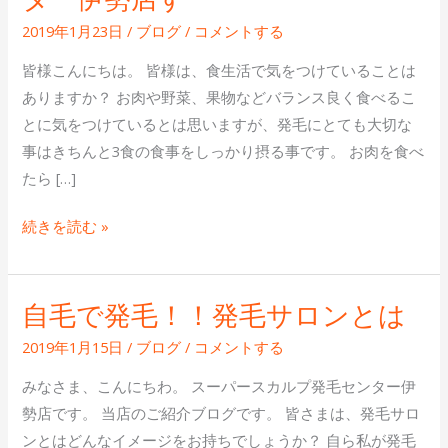
で
ぐ
2019年1月23日
/
ブログ
/
コメントする
っ
皆様こんにちは。 皆様は、食生活で気をつけていることは
と
ありますか？ お肉や野菜、果物などバランス良く食べるこ
変
とに気をつけているとは思いますが、発毛にとても大切な
わ
事はきちんと3食の食事をしっかり摂る事です。 お肉を食べ
る
たら […]
発
毛
続きを読む »
生
活！
ス
自毛で発毛！！発毛サロンとは
自
ー
毛
2019年1月15日
/
ブログ
/
コメントする
パ
で
ー
みなさま、こんにちわ。 スーパースカルプ発毛センター伊
発
ス
勢店です。 当店のご紹介ブログです。 皆さまは、発毛サロ
毛！！
カ
ンとはどんなイメージをお持ちでしょうか？ 自ら私が発毛
発