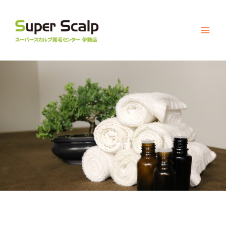
内
容
を
ス
キ
ッ
プ
発毛実績