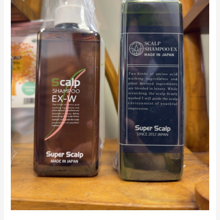
シ
ャ
ン
プ
ー
は
ス
ー
パ
ー
ス
カ
ル
プ
発
毛
セ