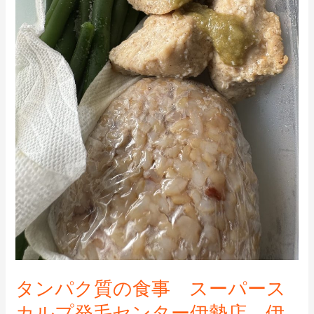
食
育
事
毛
ス
AGA
ー
パ
ー
ス
カ
ル
プ
発
毛
セ
ン
タ
タンパク質の食事 スーパース
ー
カルプ発毛センター伊勢店、伊
伊