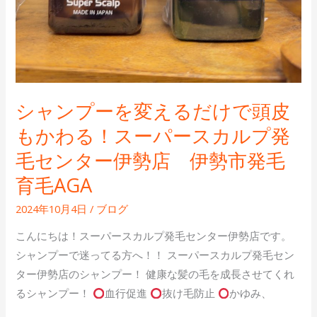
わ
る！
ス
ー
パ
シャンプーを変えるだけで頭皮
ー
もかわる！スーパースカルプ発
ス
カ
毛センター伊勢店 伊勢市発毛
ル
育毛AGA
プ
発
2024年10月4日
/
ブログ
毛
こんにちは！スーパースカルプ発毛センター伊勢店です。
セ
シャンプーで迷ってる方へ！！ スーパースカルプ発毛セン
ン
ター伊勢店のシャンプー！ 健康な髪の毛を成長させてくれ
タ
るシャンプー！
血行促進
抜け毛防止
かゆみ、
ー