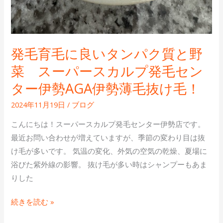
パ
セ
ー
ン
ス
タ
カ
ー
発毛育毛に良いタンパク質と野
ル
ス
菜 スーパースカルプ発毛セン
プ
ー
発
ター伊勢AGA伊勢薄毛抜け毛！
パ
毛
ー
2024年11月19日
/
ブログ
セ
ス
ン
こんにちは！スーパースカルプ発毛センター伊勢店です。
カ
タ
最近お問い合わせが増えていますが、季節の変わり目は抜
ル
ー
け毛が多いです。 気温の変化、外気の空気の乾燥、夏場に
プ！
伊
浴びた紫外線の影響。 抜け毛が多い時はシャンプーもあま
勢
りした
AGA
続きを読む »
伊
勢