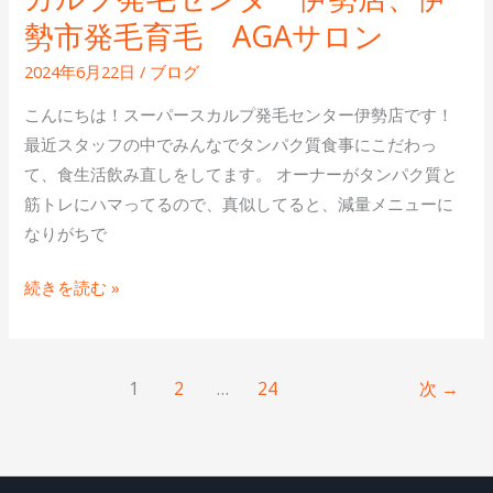
勢
勢市発毛育毛 AGAサロン
店、
2024年6月22日
/
ブログ
伊
勢
こんにちは！スーパースカルプ発毛センター伊勢店です！
市
最近スタッフの中でみんなでタンパク質食事にこだわっ
発
て、食生活飲み直しをしてます。 オーナーがタンパク質と
毛
筋トレにハマってるので、真似してると、減量メニューに
育
なりがちで
毛
続きを読む »
AGA
サ
ロ
ン
1
2
…
24
次
→