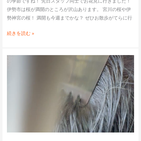
の季節ですね！ 先日スタッフ同士でお花見に行きました！
抜
伊勢市は桜が満開のところが沢山あります。 宮川の桜や伊
け
勢神宮の桜！ 満開も今週までかな？ ぜひお散歩がてらに行
毛
発
続きを読む »
毛
サ
ロ
薄
ン！
毛、
AGA
抜
け
毛、
毛
穴
の
つ
ま