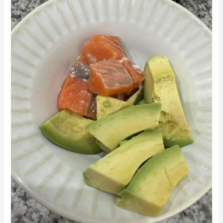
店！
毛
伊
育
勢
毛
市
に
発
良
毛
い
育
タ
毛
ン
AGA!
パ
お
ク
悩
質
み
と
は
野
伊
菜
勢
ス
発
ー
毛