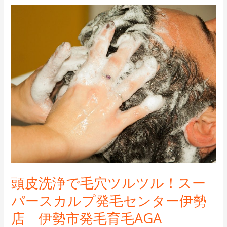
市
頭
発
皮
毛
洗
育
浄
毛
で
AGA
毛
薄
穴
毛
ツ
伊
ル
勢
ツ
市
ル！
ス
ー
頭皮洗浄で毛穴ツルツル！スー
パ
パースカルプ発毛センター伊勢
ー
店 伊勢市発毛育毛AGA
ス