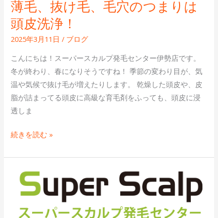
薄毛、抜け毛、毛穴のつまりは
り
は
頭皮洗浄！
頭
2025年3月11日
/
ブログ
皮
洗
こんにちは！スーパースカルプ発毛センター伊勢店です。
浄！
冬が終わり、春になりそうですね！ 季節の変わり目が、気
温や気候で抜け毛が増えたりします。 乾燥した頭皮や、皮
脂が詰まってる頭皮に高級な育毛剤をふっても、頭皮に浸
透しま
続きを読む »
発
毛
症
例！