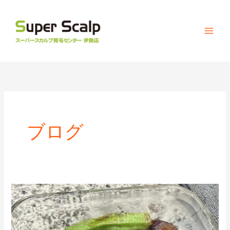
内
容
を
ス
キ
ッ
プ
ブログ
夏
野
菜