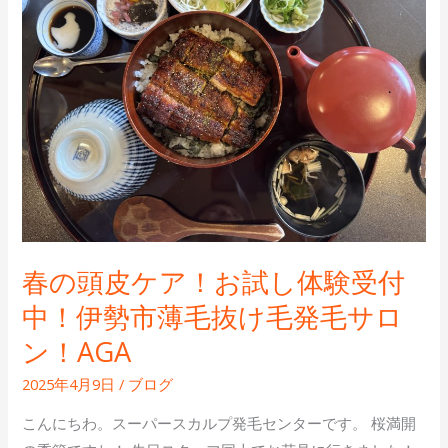
頭
皮
ケ
ア！
お
試
し
体
験
受
春の頭皮ケア！お試し体験受付
付
中！
中！伊勢市薄毛抜け毛発毛サロ
伊
ン！AGA
勢
市
2025年4月9日
/
ブログ
薄
こんにちわ。スーパースカルプ発毛センターです。 桜満開
毛