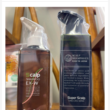
薄
毛
シ
抜
ャ
け
ン
毛！
プ
ー
を
変
え
る
だ
け
で
頭
皮
も
か