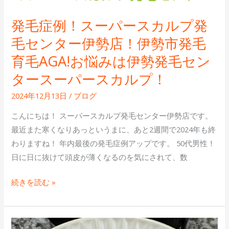
ス
発毛症例！スーパースカルプ発
ー
パ
毛センター伊勢店！伊勢市発毛
ー
育毛AGA!お悩みは伊勢発毛セン
ス
タースーパースカルプ！
カ
ル
2024年12月13日
/
ブログ
プ
こんにちは！ スーパースカルプ発毛センター伊勢店です。
発
最近また寒くなりあっというまに、あと2週間で2024年も終
毛
わりますね！ 年内最後の発毛症例アップです。 50代男性！
セ
日に日に抜けて頭皮が薄くなるのを気にされて、数
ン
タ
続きを読む »
ー
伊
勢
発