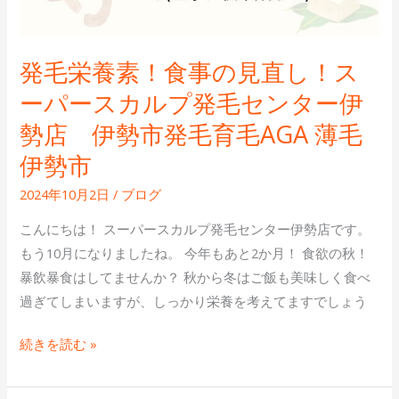
パ
ー
ス
発毛栄養素！食事の見直し！ス
カ
ーパースカルプ発毛センター伊
ル
プ
勢店 伊勢市発毛育毛AGA 薄毛
発
伊勢市
毛
セ
2024年10月2日
/
ブログ
ン
こんにちは！ スーパースカルプ発毛センター伊勢店です。
タ
もう10月になりましたね。 今年もあと2か月！ 食欲の秋！
ー
暴飲暴食はしてませんか？ 秋から冬はご飯も美味しく食べ
伊
過ぎてしまいますが、しっかり栄養を考えてますでしょう
勢
店
続きを読む »
伊
勢