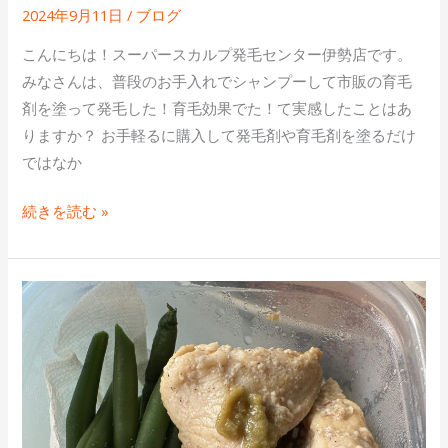
カ
2024年9月11日
/
ブログ
ル
こんにちは！スーパースカルプ発毛センター伊勢店です。
プ
みなさんは、普段のお手入れでシャンプーして市販の育毛
発
剤を塗って発毛した！育毛効果でた！て実感したことはあ
毛
りますか？ お手軽るに購入して発毛剤や育毛剤を塗るだけ
セ
ではなか
ン
タ
続きを読む »
ー
伊
勢
タ
店
ン
伊
パ
勢
ク
市
質
発
の
毛