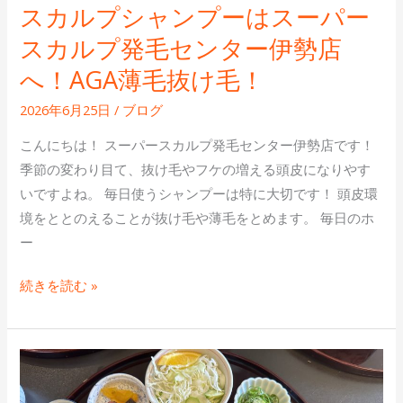
スカルプシャンプーはスーパー
ン
スカルプ発毛センター伊勢店
タ
ー
へ！AGA薄毛抜け毛！
伊
2026年6月25日
/
ブログ
勢
店
こんにちは！ スーパースカルプ発毛センター伊勢店です！
へ！
季節の変わり目て、抜け毛やフケの増える頭皮になりやす
AGA
いですよね。 毎日使うシャンプーは特に大切です！ 頭皮環
薄
境をととのえることが抜け毛や薄毛をとめます。 毎日のホ
毛
ー
抜
続きを読む »
け
毛！
春
の