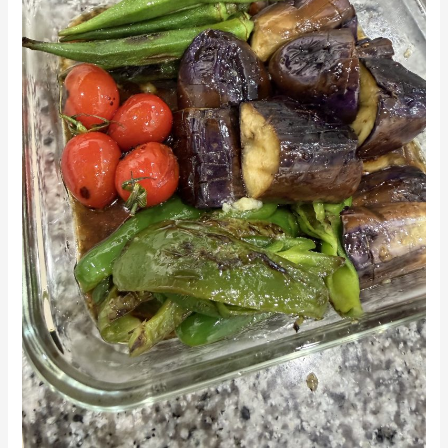
の
栄
養
素