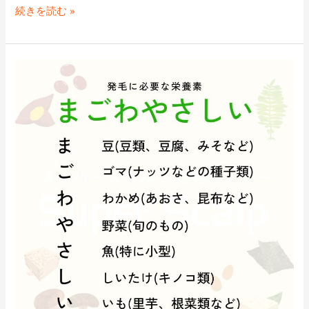
伊
続きを読む »
勢
店
伊
発
勢
毛
市
栄
発
養
毛
素！
育
食
毛
事
AGA
の
見
直
し！
ス
ー