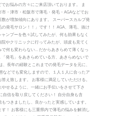
どでお悩みの方々にご来店頂いております。 ま
市・津市・松阪市で薄毛・発毛・AGAなどでお
店数が増加傾向にあります。 スーパースカルプ発
の発毛サロン！！」です！！ AGA、薄毛、抜け
シャンプーを色々試してみたが、何も効果もなく
病院やクリニックに行ってみたが、頭皮も見てく
で何も変わらない… だからあきらめて薄くなっ
 「発毛」をあきらめている方、あきらめないで
ンは、長年の経験とこれまでの発毛データを元に、
状態などでも変化しますので、１人１人に合ったア
お答え致します。 お客様に満足していただける。
生やせるように、一緒にお手伝いをさせて下さ
に自信を取り戻してください！ 自分自身も含
信もつきましたし、良かったと実感しています。
ます！ お客様にも三重県内で薄毛の悩みを解消し