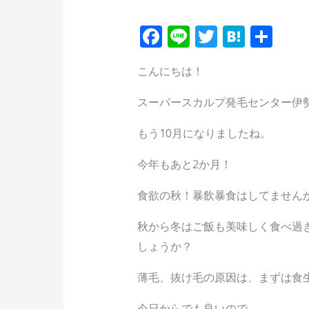
F
Li
T
H
共
ac
n
w
at
有
こんにちは！
e
e
itt
e
b
er
n
スーパースカルプ発毛センター伊
o
a
もう10月になりましたね。
o
k
今年もあと2か月！
食欲の秋！暴飲暴食はしてません
秋から冬はご飯も美味しく食べ過
しょうか？
薄毛、抜け毛の原因は、まずは食
今日からでも良いので、