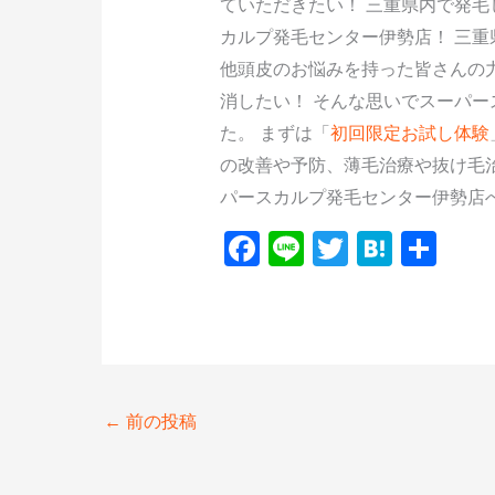
ていただきたい！ 三重県内で発毛
カルプ発毛センター伊勢店！ 三重
他頭皮のお悩みを持った皆さんの
消したい！ そんな思いでスーパ
た。 まずは「
初回限定お試し体験
の改善や予防、薄毛治療や抜け毛
パースカルプ発毛センター伊勢店
F
Li
T
H
共
ac
n
w
at
有
e
e
itt
e
b
er
n
o
a
o
←
前の投稿
k