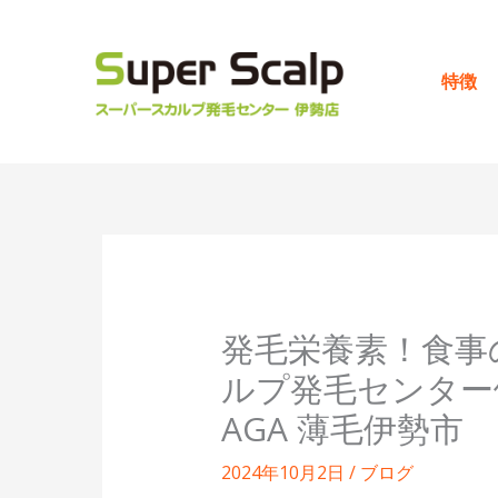
内
容
を
特徴
ス
キ
ッ
プ
発毛栄養素！食事
ルプ発毛センター
AGA 薄毛伊勢市
2024年10月2日
/
ブログ