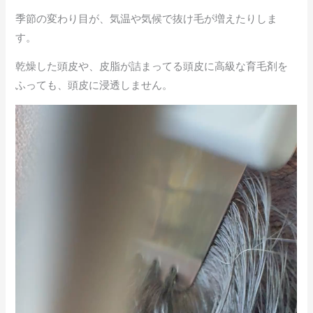
o
a
季節の変わり目が、気温や気候で抜け毛が増えたりしま
o
す。
k
乾燥した頭皮や、皮脂が詰まってる頭皮に高級な育毛剤を
ふっても、頭皮に浸透しません。