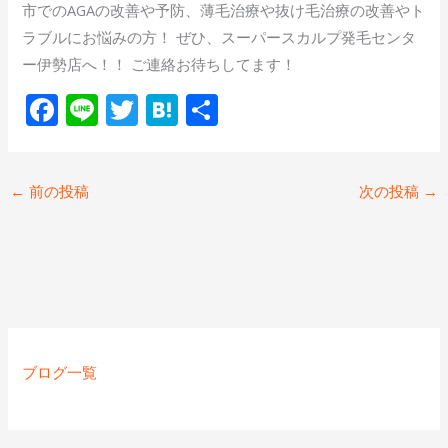
市でのAGAの改善や予防、薄毛治療や抜け毛治療の改善やト
ラブルにお悩みの方！ ぜひ、スーパースカルプ発毛センタ
ー伊勢店へ！！ ご連絡お待ちしてます！
F
Li
T
H
共
ac
n
w
at
有
e
e
itt
e
←
前の投稿
次の投稿
→
b
er
n
o
a
o
k
ブログ一覧