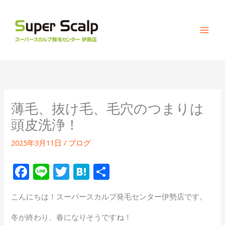
内
容
を
ス
キ
ッ
プ
薄毛、抜け毛、毛穴のつまりは
頭皮洗浄！
2025年3月11日
/
ブログ
F
Li
T
H
共
ac
n
w
at
有
こんにちは！スーパースカルプ発毛センター伊勢店です。
e
e
itt
e
b
er
n
冬が終わり、春になりそうですね！