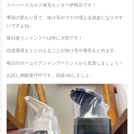
b
er
n
スーパースカルプ発毛センター伊勢店です！
o
a
季節の変わり目て、抜け毛やフケの増える頭皮になりやす
o
いですよね。
k
毎日使うシャンプーは特に大切です！
頭皮環境をととのえることが抜け毛や薄毛をとめます。
毎日のホームケアシャンプーリンスから見直しましょう！
お試し体験受付中です。頭皮cekしましょ。