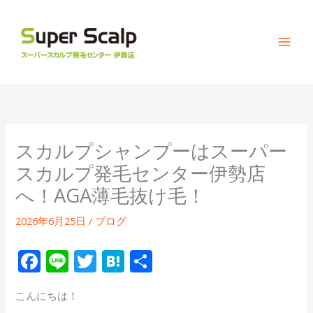
内
容
を
ス
キ
ッ
プ
スカルプシャンプーはスーパー
スカルプ発毛センター伊勢店
へ！AGA薄毛抜け毛！
2026年6月25日
/
ブログ
F
Li
T
H
共
ac
n
w
at
有
こんにちは！
e
e
itt
e