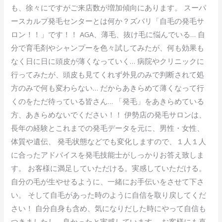
も、徐々にですがご来店数が増加傾向にあります。 スーパ
ースカルプ発毛センターとは何か？ズバリ「自毛の発毛サ
ロン！！」です！！ AGA、薄毛、抜け毛に悩んでいる… 自
分で育毛剤やシャンプーを色々試してみたが、何も効果も
なく日に日に頭皮が薄くなっていく… 病院やクリニックに
行ってみたが、頭皮も見てくれず外見のみで判断されて処
方のみで何も変わらない… だからあきらめて薄くなって行
くのをただ待っている皆さん… 「発毛」をあきらめている
方、あきらめないでください！！ 伊勢店の発毛サロンは、
長年の経験とこれまでの発毛データを元に、男性・女性、
体質や遺伝、 発毛状態などでも変化しますので、１人１人
に合ったアドバイスを発毛技能士がしっかりお答え致しま
す。 お客様に満足していただける。実感していただける。
自分の毛が生やせるように、一緒にお手伝いをさせて下さ
い。 そして自毛があった時のように自信を取り戻してくだ
さい！ 自分自身も含め、気になりだした時にやって自信も
つきましたし、良かったと実感しています。 お客様にも喜