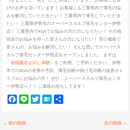
びのお声を頂いています！ お客様にも三重県内で薄毛の悩
みを解消していただきたい！ 三重県内で発毛していただき
たい！ 三重県伊勢市のスーパースカルプ発毛センター伊勢
店！ 三重県内でAGAでお悩みの方の力になりたい！ その他
頭皮のお悩みを持った皆さんの力になりたい！ 安心価格で
皆さんの、お悩みを解消したい！ そんな思いでスーパース
カルプ発毛センター伊勢店をオープンしました。 まずは
「
初回限定お試し体験
」をご利用、ご予約ください。 伊勢
市でのAGAの改善や予防、薄毛治療や抜け毛治療の改善やト
ラブルにお悩みの方！ ぜひ、スーパースカルプ発毛センタ
ー伊勢店へ！！ ご連絡お待ちしてます！
F
Li
T
H
共
ac
n
w
at
有
e
e
itt
e
←
前の投稿
次の投稿
→
b
er
n