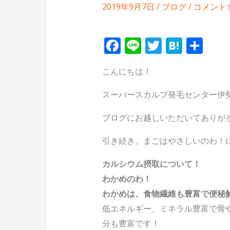
2019年9月7日
/
ブログ
/
コメント
F
Li
T
H
共
ac
n
w
at
有
こんにちは！
e
e
itt
e
b
er
n
スーパースカルプ発毛センター伊
o
a
ブログにお越しいただいてありが
o
k
引き続き、まごはやさしいのわ！
カルシウム摂取について！
わかめのわ！
わかめは、食物繊維も豊富で便秘解
低エネルギー、ミネラル豊富で骨
分も豊富です！