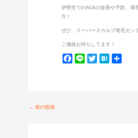
伊勢市でのAGAの改善や予防、薄
方！
ぜひ、スーパースカルプ発毛セン
ご連絡お待ちしてます！
F
Li
T
H
共
ac
n
w
at
有
e
e
itt
e
b
er
n
o
a
o
←
前の投稿
k