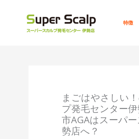
内
容
を
特徴
ス
キ
ッ
プ
まごはやさしい！
プ発毛センター伊
市AGAはスーパ
勢店へ？