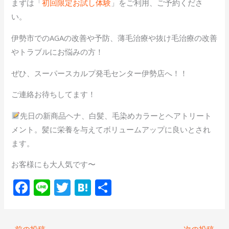
まずは「
初回限定お試し体験
」をご利用、ご予約くださ
い。
伊勢市でのAGAの改善や予防、薄毛治療や抜け毛治療の改善
やトラブルにお悩みの方！
ぜひ、スーパースカルプ発毛センター伊勢店へ！！
ご連絡お待ちしてます！
先日の新商品ヘナ、白髪、毛染めカラーとヘアトリート
メント。髪に栄養を与えてボリュームアップに良いとされ
ます。
お客様にも大人気です〜
F
Li
T
H
共
ac
n
w
at
有
e
e
itt
e