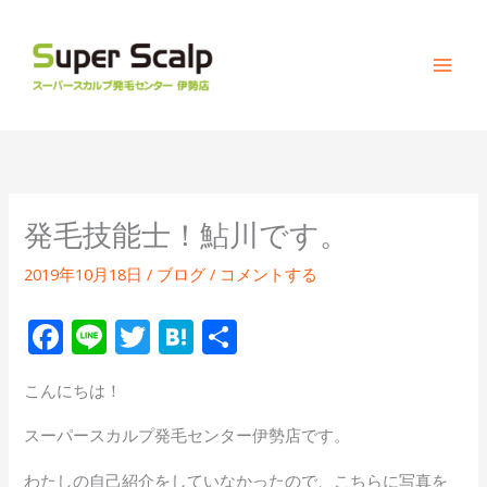
内
容
を
ス
キ
ッ
プ
発毛技能士！鮎川です。
2019年10月18日
/
ブログ
/
コメントする
F
Li
T
H
共
ac
n
w
at
有
こんにちは！
e
e
itt
e
b
er
n
スーパースカルプ発毛センター伊勢店です。
o
a
わたしの自己紹介をしていなかったので、こちらに写真を