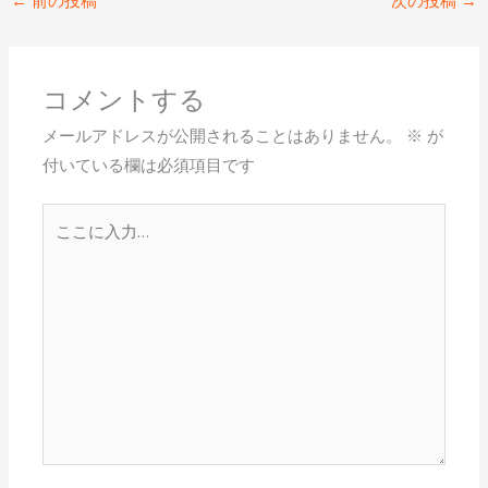
←
前の投稿
次の投稿
→
b
er
n
o
a
o
コメントする
k
メールアドレスが公開されることはありません。
※
が
付いている欄は必須項目です
こ
こ
に
入
力…