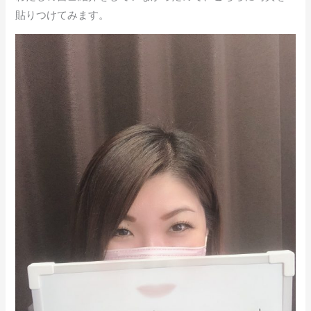
o
貼りつけてみます。
k