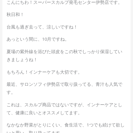
こんにちわ！スーパースカルプ発毛センター伊勢店です。
e
e
itt
e
b
er
n
秋日和！
o
a
台風も過ぎ去って、涼しいですね！
o
あっという間に、10月ですね。
k
夏場の紫外線を浴びた頭皮をこの秋でしっかり保湿してい
きましょうね！
もちろん！インナーケアも大切です。
最近、サロンソフィ伊勢店で取り扱ってる、青汁も人気で
す。
これは、スカルプ商品ではないですが、インナーケアとし
て、健康に良いとオススメしてます。
なかなか野菜がとりにくい、食生活で、1つでも続けて欲し
いと思い、取り扱ってます。