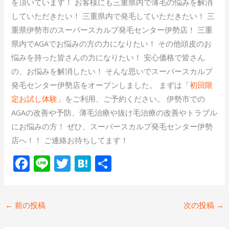
を頂いています！ お客様にも三重県内で薄毛の悩みを解消
していただきたい！ 三重県内で発毛していただきたい！ 三
重県伊勢市のスーパースカルプ発毛センター伊勢店！ 三重
県内でAGAでお悩みの方の力になりたい！ その他頭皮のお
悩みを持った皆さんの力になりたい！ 安心価格で皆さん
の、お悩みを解消したい！ そんな思いでスーパースカルプ
発毛センター伊勢店をオープンしました。 まずは「
初回限
定お試し体験
」をご利用、ご予約ください。 伊勢市での
AGAの改善や予防、薄毛治療や抜け毛治療の改善やトラブル
にお悩みの方！ ぜひ、スーパースカルプ発毛センター伊勢
店へ！！ ご連絡お待ちしてます！
F
Li
T
H
共
ac
n
w
at
有
e
e
itt
e
←
前の投稿
次の投稿
→
b
er
n
o
a