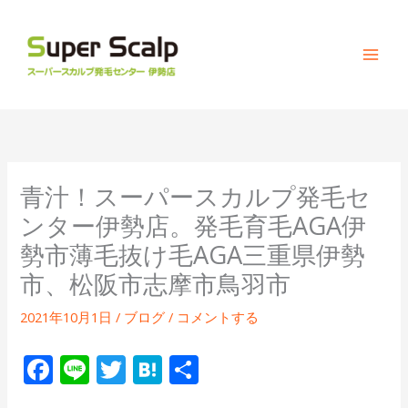
内
容
を
ス
キ
ッ
プ
青汁！スーパースカルプ発毛セ
ンター伊勢店。発毛育毛AGA伊
勢市薄毛抜け毛AGA三重県伊勢
市、松阪市志摩市鳥羽市
2021年10月1日
/
ブログ
/
コメントする
F
Li
T
H
共
ac
n
w
at
有