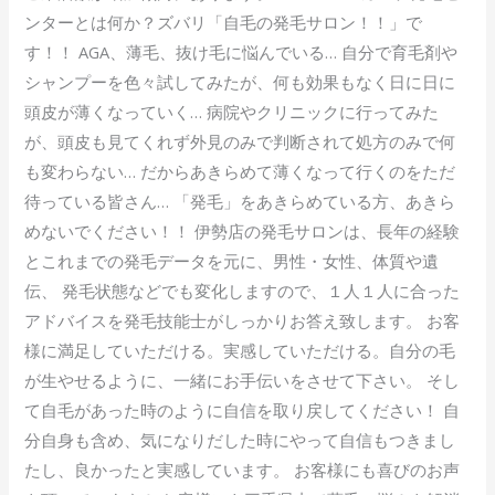
ンターとは何か？ズバリ「自毛の発毛サロン！！」で
す！！ AGA、薄毛、抜け毛に悩んでいる… 自分で育毛剤や
シャンプーを色々試してみたが、何も効果もなく日に日に
頭皮が薄くなっていく… 病院やクリニックに行ってみた
が、頭皮も見てくれず外見のみで判断されて処方のみで何
も変わらない… だからあきらめて薄くなって行くのをただ
待っている皆さん… 「発毛」をあきらめている方、あきら
めないでください！！ 伊勢店の発毛サロンは、長年の経験
とこれまでの発毛データを元に、男性・女性、体質や遺
伝、 発毛状態などでも変化しますので、１人１人に合った
アドバイスを発毛技能士がしっかりお答え致します。 お客
様に満足していただける。実感していただける。自分の毛
が生やせるように、一緒にお手伝いをさせて下さい。 そし
て自毛があった時のように自信を取り戻してください！ 自
分自身も含め、気になりだした時にやって自信もつきまし
たし、良かったと実感しています。 お客様にも喜びのお声