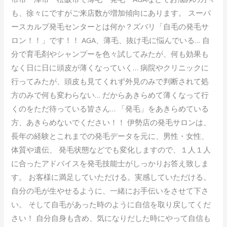
も、徐々にですがご来店数が増加傾向にあります。 スーパ
ースカルプ発毛センターとは何か？ズバリ「自毛の発毛サ
ロン！！」です！！ AGA、薄毛、抜け毛に悩んでいる… 自
分で育毛剤やシャンプーを色々試してみたが、何も効果も
なく日に日に頭皮が薄くなっていく… 病院やクリニックに
行ってみたが、頭皮も見てくれず外見のみで判断されて処
方のみで何も変わらない… だからあきらめて薄くなって行
くのをただ待っている皆さん… 「発毛」をあきらめている
方、あきらめないでください！！ 伊勢店の発毛サロンは、
長年の経験とこれまでの発毛データを元に、男性・女性、
体質や遺伝、 発毛状態などでも変化しますので、１人１人
に合ったアドバイスを発毛技能士がしっかりお答え致しま
す。 お客様に満足していただける。実感していただける。
自分の毛が生やせるように、一緒にお手伝いをさせて下さ
い。 そして自毛があった時のように自信を取り戻してくだ
さい！ 自分自身も含め、気になりだした時にやって自信も