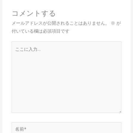
o
コメントする
k
メールアドレスが公開されることはありません。
※
が
付いている欄は必須項目です
こ
こ
に
入
力…
名