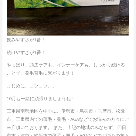
飲みやすさが1番！
続けやすさが1番！
やっぱり、頭皮ケアも、インナーケアも、しっかり続ける
ことで、発毛育毛に繋がります！
まじめに、コツコツ、、
10月も一緒に頑張りましょうね！
三重県南勢地区を中心に、伊勢市・鳥羽市・志摩市、松阪
市、三重県内での薄毛・発毛・AGAなどでお悩みの方々にご
来店頂いております。 また、上記の地域のみならず、四日
市市・津市・松阪市で薄毛・発毛・AGAなどでお悩みの方々