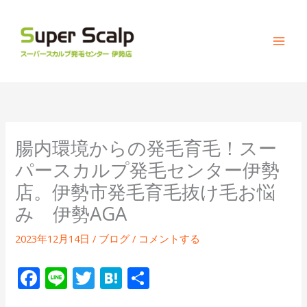
内
容
を
ス
キ
ッ
プ
腸内環境からの発毛育毛！スー
パースカルプ発毛センター伊勢
店。伊勢市発毛育毛抜け毛お悩
み 伊勢AGA
2023年12月14日
/
ブログ
/
コメントする
F
Li
T
H
共
ac
n
w
at
有