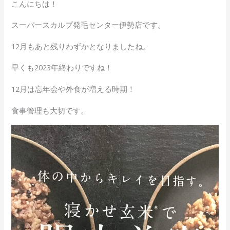
こんにちは！
e
e
itt
e
b
er
n
スーパースカルプ発毛センター伊勢店です。
o
a
12月もあと残りわずかとなりましたね。
o
早くも2023年終わりですね！
k
12月は忘年会や外食が増える時期！
食事管理も大切です。