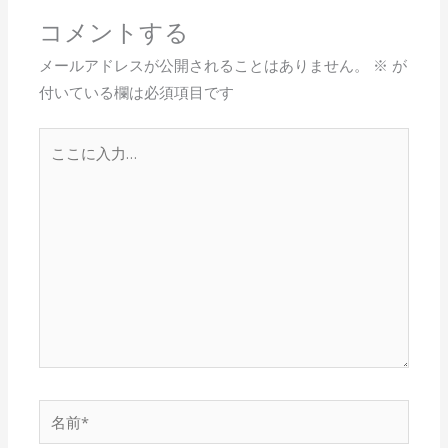
o
コメントする
k
メールアドレスが公開されることはありません。
※
が
付いている欄は必須項目です
こ
こ
に
入
力…
名
前