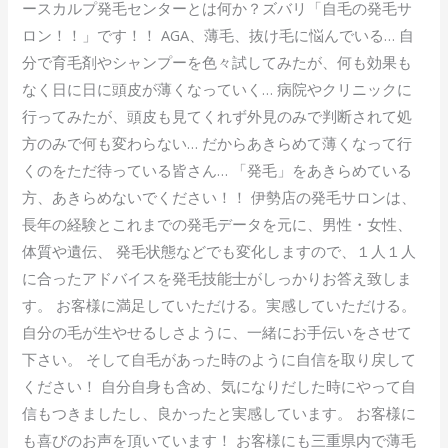
ースカルプ発毛センターとは何か？ズバリ「自毛の発毛サ
ロン！！」です！！ AGA、薄毛、抜け毛に悩んでいる… 自
分で育毛剤やシャンプーを色々試してみたが、何も効果も
なく日に日に頭皮が薄くなっていく… 病院やクリニックに
行ってみたが、頭皮も見てくれず外見のみで判断されて処
方のみで何も変わらない… だからあきらめて薄くなって行
くのをただ待っている皆さん… 「発毛」をあきらめている
方、あきらめないでください！！ 伊勢店の発毛サロンは、
長年の経験とこれまでの発毛データを元に、男性・女性、
体質や遺伝、 発毛状態などでも変化しますので、１人１人
に合ったアドバイスを発毛技能士がしっかりお答え致しま
す。 お客様に満足していただける。実感していただける。
自分の毛が生やせるしさように、一緒にお手伝いをさせて
下さい。 そして自毛があった時のように自信を取り戻して
ください！ 自分自身も含め、気になりだした時にやって自
信もつきましたし、良かったと実感しています。 お客様に
も喜びのお声を頂いています！ お客様にも三重県内で薄毛