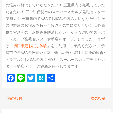
の悩みを解消していただきたい！ 三重県内で発毛していた
だきたい！ 三重県伊勢市のスーパースカルプ発毛センター
伊勢店！ 三重県内でAGAでお悩みの方の力になりたい！ そ
の他頭皮のお悩みを持った皆さんの力になりたい！ 安心価
格で皆さんの、お悩みを解消したい！ そんな思いでスーパ
ースカルプ発毛センター伊勢店をオープンしました。 まず
は「
初回限定お試し体験
」をご利用、ご予約ください。 伊
勢市でのAGAの改善や予防、薄毛治療や抜け毛治療の改善や
トラブルにお悩みの方！ ぜひ、スーパースカルプ発毛セン
ター伊勢店へ！！ ご連絡お待ちしてます！
F
Li
T
H
共
ac
n
w
at
有
e
e
itt
e
←
前の投稿
次の投稿
→
b
er
n
o
a