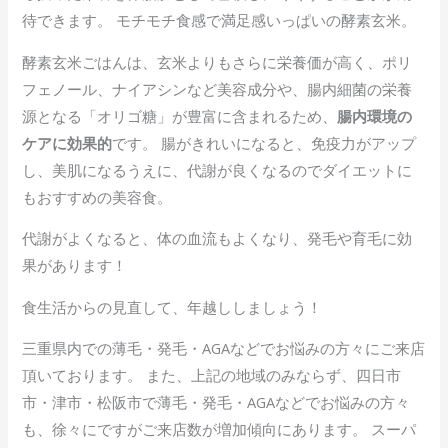
待できます。 モチモチ食感で満足感いっぱいの酵素玄米。
酵素玄米ごはんは、玄米よりもさらに栄養価が高く、ポリ
フェノール、ナイアシンなど美容成分や、腸内細菌の栄養
源となる「オリゴ糖」が豊富に含まれるため、
腸内環境の
ケアに効果的
です。 腸がきれいになると、免疫力がアップ
し、美肌になるうえに、代謝が良くなるのでダイエットに
もおすすめの美容食。
代謝がよくなると、体の血流もよくなり、発毛や育毛に効
果があります！
食生活からの見直して、年越ししましょう！
三重県内での薄毛・発毛・AGAなどでお悩みの方々にご来店
頂いております。 また、上記の地域のみならず、四日市
市・津市・松阪市で薄毛・発毛・AGAなどでお悩みの方々
も、徐々にですがご来店数が増加傾向にあります。 スーパ